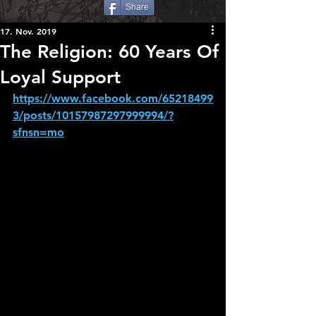
Share
17. Nov. 2019
The Religion: 60 Years Of
Loyal Support
https://www.facebook.com/65218499
3/posts/10157987297999994/?
sfnsn=mo