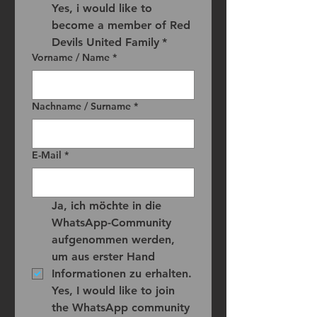
Yes, i would like to 
become a member of Red 
Devils United Family
*
Vorname / Name
*
Nachname / Surname
*
E-Mail
*
Ja, ich möchte in die 
WhatsApp-Community 
aufgenommen werden, 
um aus erster Hand 
Informationen zu erhalten.
Yes, I would like to join 
the WhatsApp community 