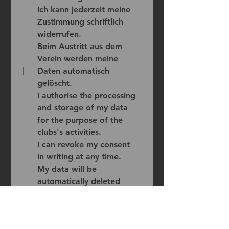
Ich kann jederzeit meine 
Zustimmung schriftlich 
widerrufen.
Beim Austritt aus dem 
Verein werden meine 
Daten automatisch 
gelöscht.
I authorise the processing 
and storage of my data 
for the purpose of the 
clubs's activities. 
I can revoke my consent 
in writing at any time.
My data will be 
automatically deleted 
when I leave the club.
*
Mitgliedsbeitrag und einmalige
Einschreibgebühr