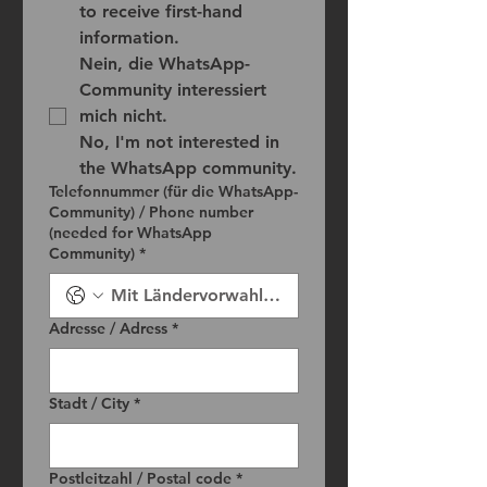
to receive first-hand 
information.
Nein, die WhatsApp-
Community interessiert 
mich nicht.
No, I'm not interested in 
the WhatsApp community.
Telefonnummer (für die WhatsApp-
Community) / Phone number
(needed for WhatsApp
Community)
*
Adresse / Adress
*
Stadt / City
*
Postleitzahl / Postal code
*