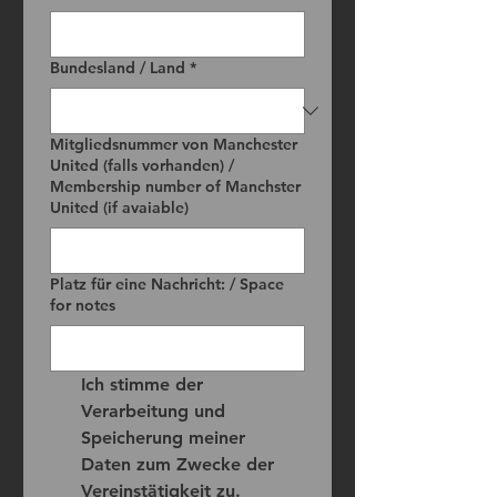
Bundesland / Land
*
Mitgliedsnummer von Manchester
United (falls vorhanden) /
Membership number of Manchster
United (if avaiable)
Platz für eine Nachricht: / Space
for notes
Ich stimme der 
Verarbeitung und 
Speicherung meiner 
Daten zum Zwecke der 
Vereinstätigkeit zu. 