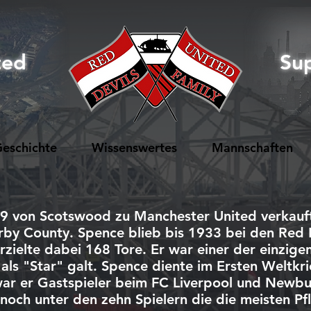
ted
Su
eschichte
Wissenswertes
Mannschaften
19 von Scotswood zu
Manchester United
verkauf
rby County
. Spence blieb bis 1933 bei den Red 
zielte dabei 168 Tore. Er war einer der einzigen
als "Star" galt. Spence diente im
Ersten Weltkr
ar er Gastspieler beim
FC Liverpool
und Newbur
e noch unter den zehn Spielern die die meisten Pf