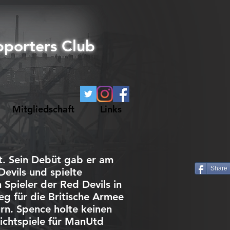
pporters Club
Mitgliedschaft
Links
t. Sein Debüt gab er am
Share
Devils und spielte
 Spieler der Red Devils in
ieg
für die Britische Armee
n. Spence holte keinen
lichtspiele für ManUtd