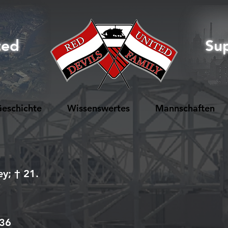
ted
Su
eschichte
Wissenswertes
Mannschaften
ey; † 21.
936