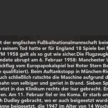
ot der englischen Fußballnationalmannschaft bei
u seinem Tod hatte er für England 18 Spiele bei f
WM 1958 galt als so gut wie sicher.Die Flugzeu
 endete abrupt am 6. Februar 1958: Manchester 
ckflug vom Europapokalspiel bei Roter Stern Be
le qualifiziert). Beim Auftankstopp in München-
such schließlich rutschte die Maschine aufgrund
bahn von selbiger und geriet in Brand. Sieben Sp
zt in das Klinikum rechts der Isar gebracht. Er 
n. Am 11. Februar fiel er ins Koma. Er starb am
h Dudley gebracht, wo er auch beigesetzt wurd
Anne beigesetzt, die 1947 im Alter von 14 Woc