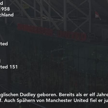
nd
 1958
chland
ited
1
ited 151
ischen Dudley geboren. Bereits als er elf Jahre 
f. Auch Spähern von Manchester United fiel er jun