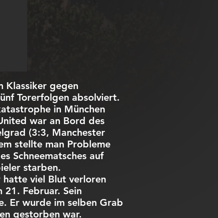
m Klassiker gegen
ünf Torerfolgen absolviert.
gkatastrophe in München
United war an Bord des
lgrad (3:3, Manchester
Riem stellte man Probleme
 des Schneematsches auf
ieler starben.
hatte viel Blut verloren
 21. Februar. Sein
e. Er wurde im selben Grab
hen gestorben war.