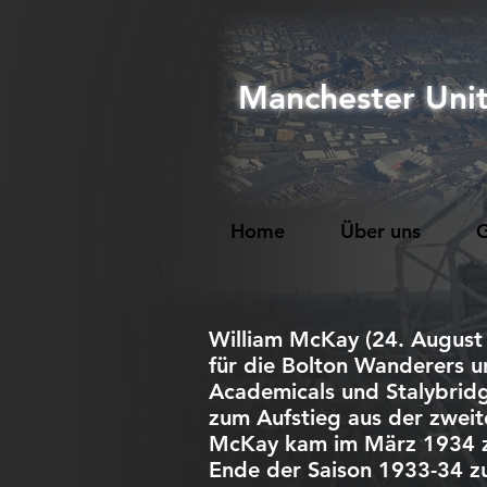
Manchester Uni
Home
Über uns
G
William McKay (24. August 
für die Bolton Wanderers un
Academicals und Stalybridg
zum Aufstieg aus der zweit
McKay kam im März 1934 zu
Ende der Saison 1933-34 zu