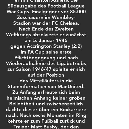
er mit Charlton Athletic die
Südausgabe des
Football League
War Cups
. Finalgegner vor 85.000
Zuschauern im
Wembley-
Stadion
war der
FC Chelsea
.
Nach Ende des
Zweiten
Weltkriegs
absolvierte er zunächst
am 5. Januar 1946
gegen
Accrington Stanley
(2:2)
im
FA Cup
seine erste
Pflichtbegegnung und nach
Wiederaufnahme des Ligabetriebs
zur
Saison 1946/47
spielte er sich
auf der Position
des
Mittelläufers
in die
Stammformation von ManUnited.
Zu Anfang erfreute sich beim
heimischen Anhang keiner großen
Beliebtheit und zwischenzeitlich
dachte dieser über ein Boxkarriere
nach. Nach sechs Monaten im Ring
kehrte er zum Fußball zurück und
Trainer
Matt Busby
, der den