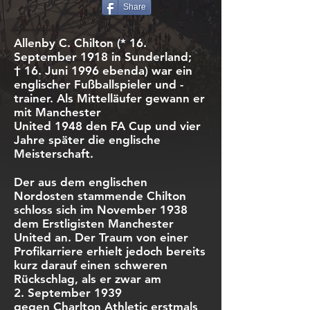
Share
Allenby C. Chilton (*
16.
September
1918
in
Sunderland
;
†
16. Juni
1996
ebenda) war ein
englischer
Fußballspieler
und
-
trainer
. Als
Mittelläufer
gewann er
mit
Manchester
United
1948
den
FA Cup
und vier
Jahre später die
englische
Meisterschaft
.
Der aus dem englischen
Nordosten stammende Chilton
schloss sich im November 1938
dem Erstligisten
Manchester
United
an. Der Traum von einer
Profikarriere erhielt jedoch bereits
kurz darauf einen schweren
Rückschlag, als er zwar am
2. September 1939
gegen
Charlton Athletic
erstmals