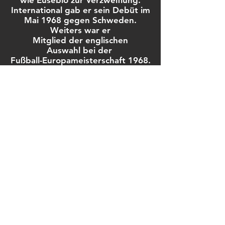
wie Eusébio zur
Verzweiflung.
International gab er sein Debüt im
Mai 1968 gegen Schweden.
Weiters war er
Mitglied
der englischen
Auswahl bei der
Fußball-Europameisterschaft 1968.
Der Torhüter war
ebenfalls
Ersatztorhüter bei der
Fußball-Weltmeisterschaft
1970 in Mexiko. 1977 holte er
zum
ersten Mal den FA Cup. Nach 546
Spiele und zwei Toren
(zwei
Elfertore, bis heute die meisten
eines United-Keepers) für die
Roten aus Manchester wechselte
er im April 1978 in die USA zu
Dallas Tornado. Nach seiner
Spielerkarriere arbeitete Stepney
als Tormanntrainer unter anderem
bei Manchester City 2000/2001.
Erfolge