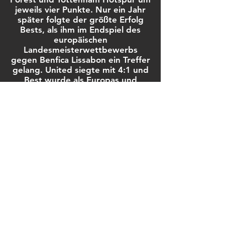
jeweils vier Punkte. Nur ein Jahr
später folgte der größte Erfolg
Bests, als ihm im Endspiel des
europäischen
Landesmeisterwettbewerbs
gegen Benfica Lissabon ein Treffer
gelang. United siegte mit 4:1 und
Best wurde als Europas und
zudem von den englischen
Fußballjournalisten zu Englands
Fußballer des Jahres gewählt.
Nach diesem sportlichen
Höhepunkt begann jedoch der
stetige Abstieg. Schon zuvor
hatten ihm Mitspieler zeitweise
seinen Ruhm geneidet und auch
sportlich wurde Bests Spielweise
egoistischer, als er immer häufiger
den besser positionierten
Kameraden übersah. Durch den
Rücktritt des Trainers Busby im
Jahr 1969 verlor Best einen seiner