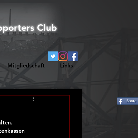
pporters Club
Mitgliedschaft
Links
Share
lten.
kenkassen 